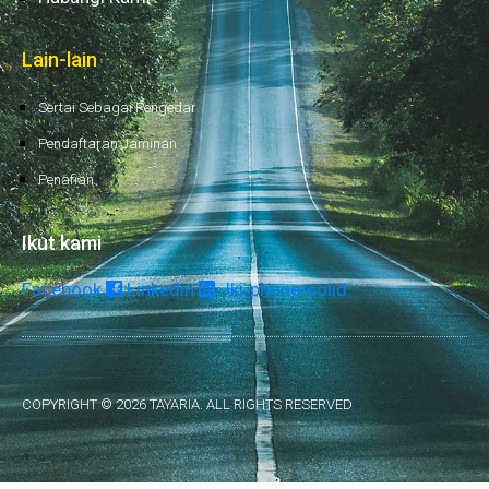
Lain-lain
Sertai Sebagai Pengedar
Pendaftaran Jaminan
Penafian
Ikut kami
Facebook
Linkedin
Jki-phone-solid
COPYRIGHT © 2026 TAYARIA. ALL RIGHTS RESERVED