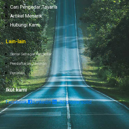
Cari Pengedar Tayaria
Artikel Menarik
Hubungi Kami
Lain-lain
Sertai Sebagai Pengedar
Pendaftaran Jaminan
Penafian
Ikut kami
Facebook
Linkedin
Jki-phone-solid