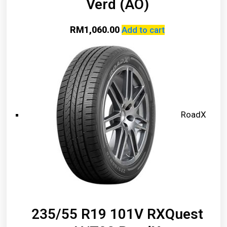
Verd (AO)
RM
1,060.00
Add to cart
RoadX
235/55 R19 101V RXQuest