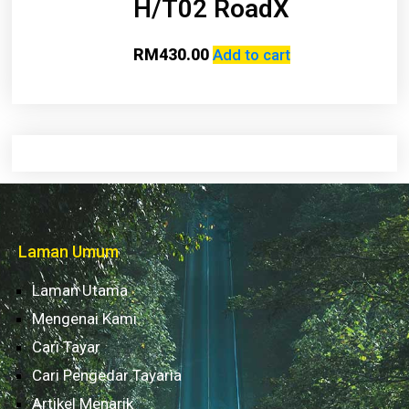
H/T02 RoadX
RM
430.00
Add to cart
Laman Umum
Laman Utama
Mengenai Kami
Cari Tayar
Cari Pengedar Tayaria
Artikel Menarik