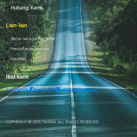
Hubungi Kami
Lain-lain
Sertai Sebagai Pengedar
Pendaftaran Jaminan
Penafian
Ikut kami
Facebook
Linkedin
Jki-phone-solid
COPYRIGHT © 2026 TAYARIA. ALL RIGHTS RESERVED