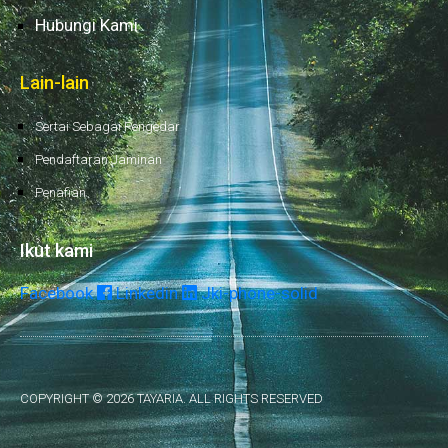
Hubungi Kami
Lain-lain
Sertai Sebagai Pengedar
Pendaftaran Jaminan
Penafian
Ikut kami
Facebook
Linkedin
Jki-phone-solid
COPYRIGHT © 2026 TAYARIA. ALL RIGHTS RESERVED