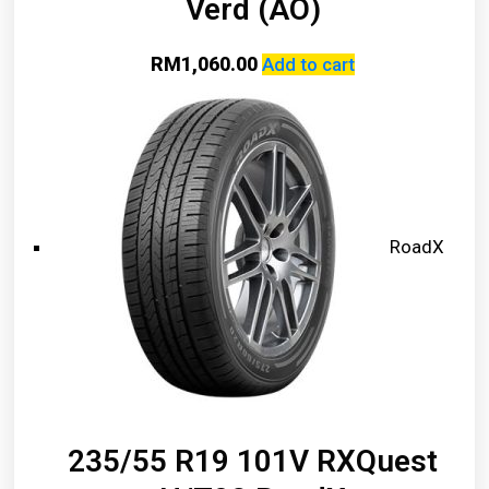
Verd (AO)
RM
1,060.00
Add to cart
RoadX
235/55 R19 101V RXQuest