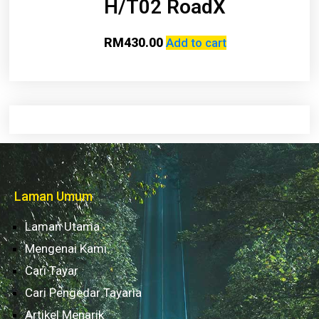
H/T02 RoadX
RM
430.00
Add to cart
Laman Umum
Laman Utama
Mengenai Kami
Cari Tayar
Cari Pengedar Tayaria
Artikel Menarik