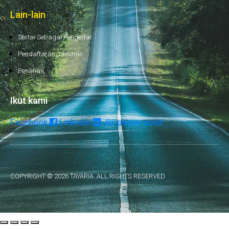
Lain-lain
Sertai Sebagai Pengedar
Pendaftaran Jaminan
Penafian
Ikut kami
Facebook
Linkedin
Jki-phone-solid
COPYRIGHT © 2026 TAYARIA. ALL RIGHTS RESERVED