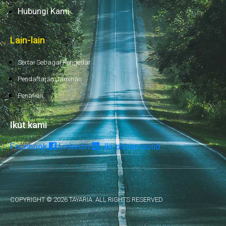
Hubungi Kami
Lain-lain
Sertai Sebagai Pengedar
Pendaftaran Jaminan
Penafian
Ikut kami
Facebook
Linkedin
Jki-phone-solid
COPYRIGHT © 2026 TAYARIA. ALL RIGHTS RESERVED