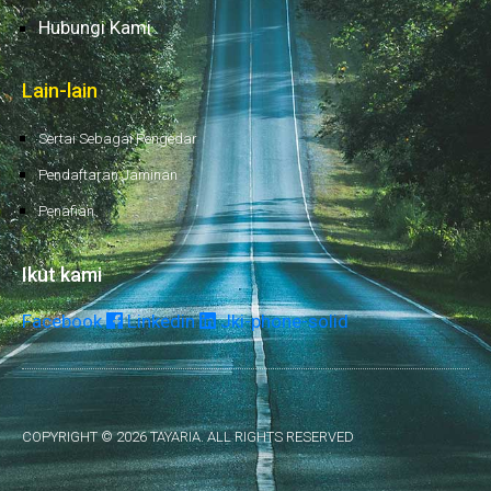
Hubungi Kami
Lain-lain
Sertai Sebagai Pengedar
Pendaftaran Jaminan
Penafian
Ikut kami
Facebook
Linkedin
Jki-phone-solid
COPYRIGHT © 2026 TAYARIA. ALL RIGHTS RESERVED