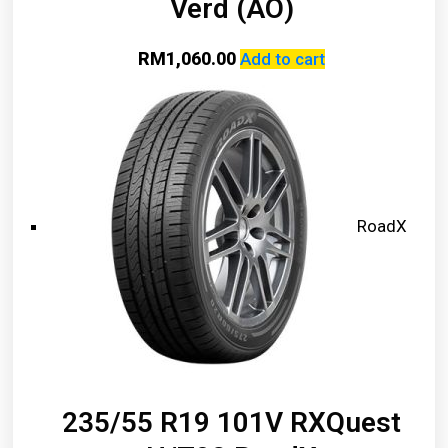
Verd (AO)
RM
1,060.00
Add to cart
RoadX
235/55 R19 101V RXQuest