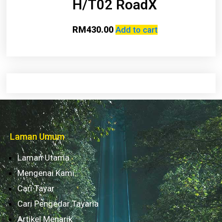
H/T02 RoadX
RM
430.00
Add to cart
Laman Umum
Laman Utama
Mengenai Kami
Cari Tayar
Cari Pengedar Tayaria
Artikel Menarik