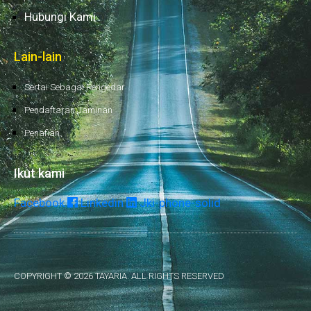
Hubungi Kami
Lain-lain
Sertai Sebagai Pengedar
Pendaftaran Jaminan
Penafian
Ikut kami
Facebook
Linkedin
Jki-phone-solid
COPYRIGHT © 2026 TAYARIA. ALL RIGHTS RESERVED