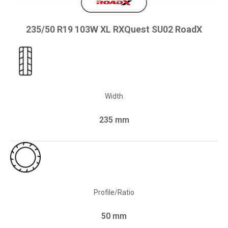
235/50 R19 103W XL RXQuest SU02 RoadX
Width
235 mm
Profile/Ratio
50 mm