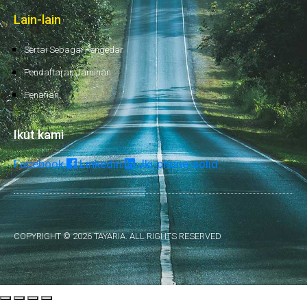
Lain-lain
Sertai Sebagai Pengedar
Pendaftaran Jaminan
Penafian
Ikut kami
Facebook
Linkedin
Jki-phone-solid
COPYRIGHT © 2026 TAYARIA. ALL RIGHTS RESERVED