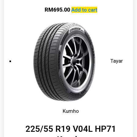
RM
695.00
Add to cart
Tayar
Kumho
225/55 R19 V04L HP71