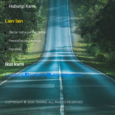
Hubungi Kami
Lain-lain
Sertai Sebagai Pengedar
Pendaftaran Jaminan
Penafian
Ikut kami
Facebook
Linkedin
Jki-phone-solid
COPYRIGHT © 2026 TAYARIA. ALL RIGHTS RESERVED