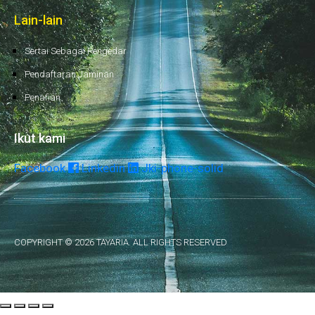
Lain-lain
Sertai Sebagai Pengedar
Pendaftaran Jaminan
Penafian
Ikut kami
Facebook
Linkedin
Jki-phone-solid
COPYRIGHT © 2026 TAYARIA. ALL RIGHTS RESERVED