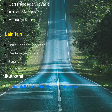
Cari Pengedar Tayaria
Artikel Menarik
Hubungi Kami
Lain-lain
Sertai Sebagai Pengedar
Pendaftaran Jaminan
Penafian
Ikut kami
Facebook
Linkedin
Jki-phone-solid