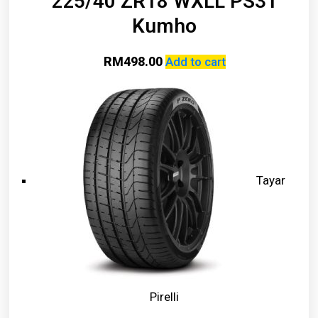
225/40 ZR18 WXLL PS31
Kumho
RM
498.00
Add to cart
Tayar
Pirelli