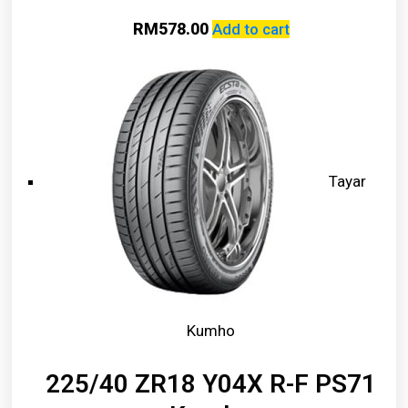
RM
578.00
Add to cart
Tayar
Kumho
225/40 ZR18 Y04X R-F PS71