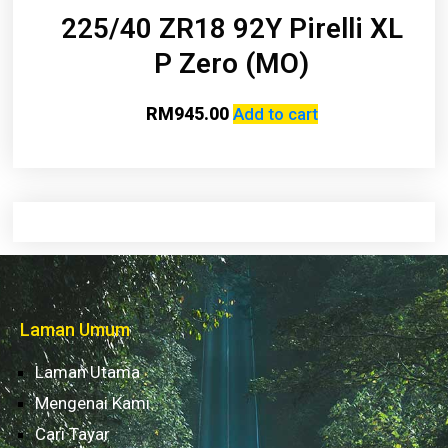
225/40 ZR18 92Y Pirelli XL
P Zero (MO)
RM
945.00
Add to cart
Laman Umum
Laman Utama
Mengenai Kami
Cari Tayar