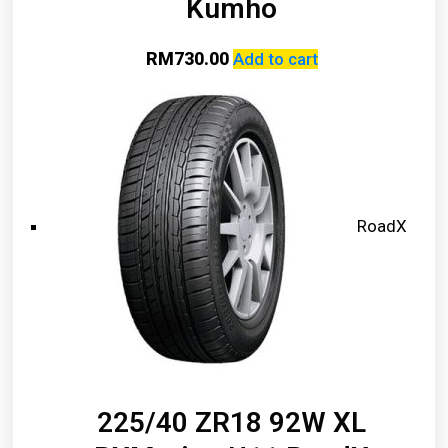
Kumho
RM
730.00
Add to cart
RoadX
225/40 ZR18 92W XL