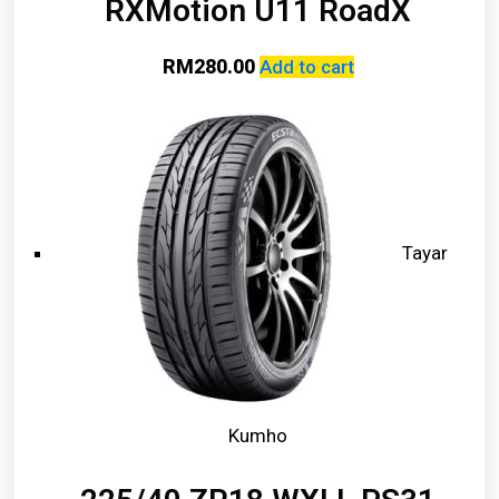
RXMotion U11 RoadX
RM
280.00
Add to cart
Tayar
Kumho