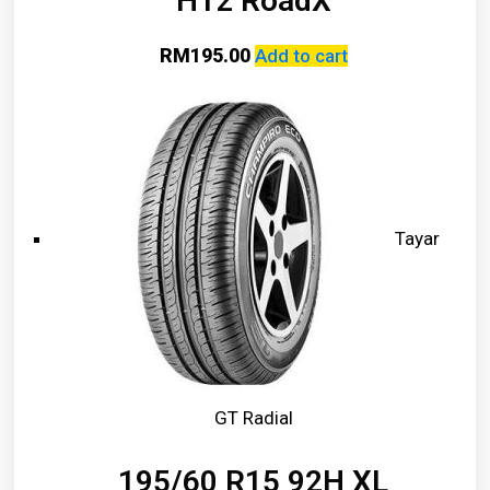
H12 RoadX
RM
195.00
Add to cart
Tayar
GT Radial
195/60 R15 92H XL