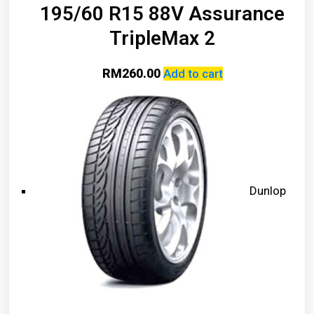
195/60 R15 88V Assurance
TripleMax 2
RM
260.00
Add to cart
Dunlop