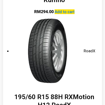
RM
294.00
Add to cart
RoadX
195/60 R15 88H RXMotion