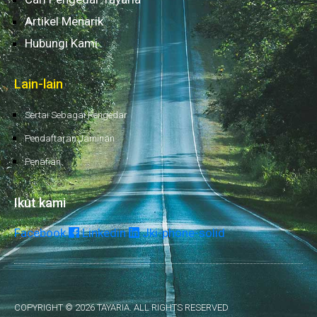
Artikel Menarik
Hubungi Kami
Lain-lain
Sertai Sebagai Pengedar
Pendaftaran Jaminan
Penafian
Ikut kami
Facebook
Linkedin
Jki-phone-solid
COPYRIGHT © 2026 TAYARIA. ALL RIGHTS RESERVED