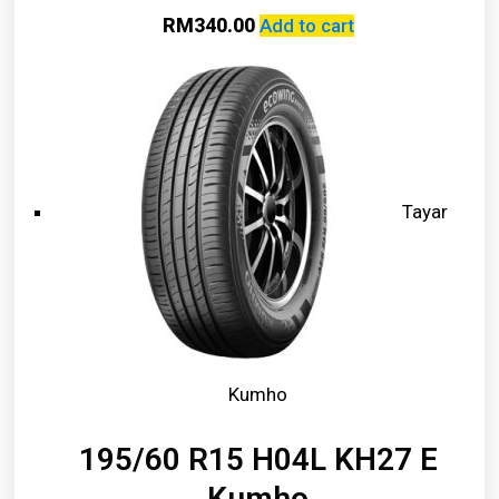
RM
340.00
Add to cart
Tayar
Kumho
195/60 R15 H04L KH27 E
Kumho