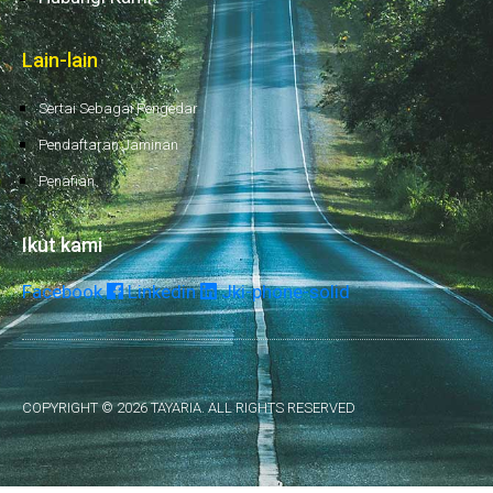
Lain-lain
Sertai Sebagai Pengedar
Pendaftaran Jaminan
Penafian
Ikut kami
Facebook
Linkedin
Jki-phone-solid
COPYRIGHT © 2026 TAYARIA. ALL RIGHTS RESERVED