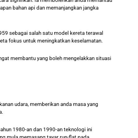
ecara signifikan. Ia membolehkan anda memantau
ekapan bahan api dan memanjangkan jangka
59 sebagai salah satu model kereta terawal
reta fokus untuk meningkatkan keselamatan.
angat membantu yang boleh mengelakkan situasi
tekanan udara, memberikan anda masa yang
a.
 tahun 1980-an dan 1990-an teknologi ini
g mula memasang tayar run-flat pada