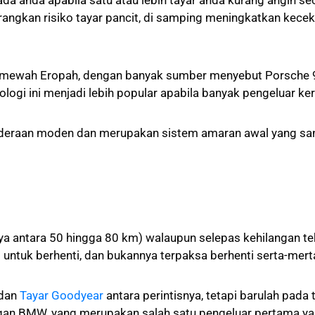
a anda apabila satu atau lebih tayar anda kurang angin s
ngkan risiko tayar pancit, di samping meningkatkan kec
a mewah Eropah, dengan banyak sumber menyebut Porsche 9
ogi ini menjadi lebih popular apabila banyak pengeluar ke
kenderaan moden dan merupakan sistem amaran awal yang s
ya antara 50 hingga 80 km) walaupun selepas kehilangan 
untuk berhenti, dan bukannya terpaksa berhenti serta-mert
dan
Tayar Goodyear
antara perintisnya, tetapi barulah pada
n BMW, yang merupakan salah satu pengeluar pertama yan