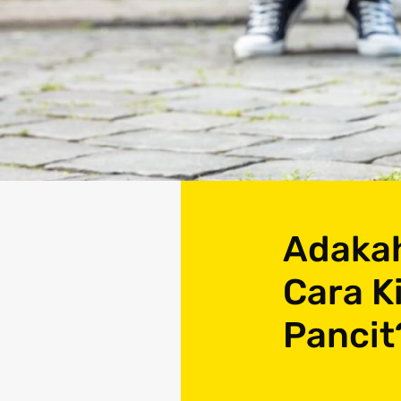
Adakah
Cara K
Pancit