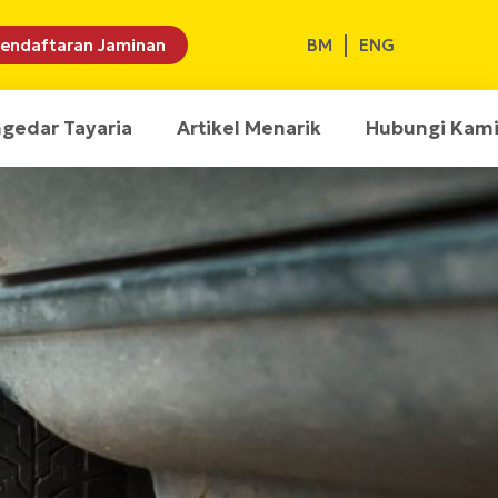
BM
ENG
endaftaran Jaminan
ngedar Tayaria
Artikel Menarik
Hubungi Kam