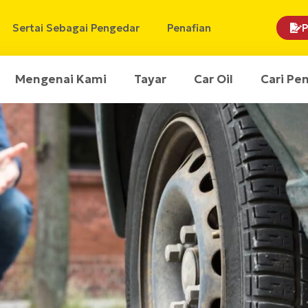
Sertai Sebagai Pengedar
Penafian
P
Mengenai Kami
Tayar
Car Oil
Cari Pe