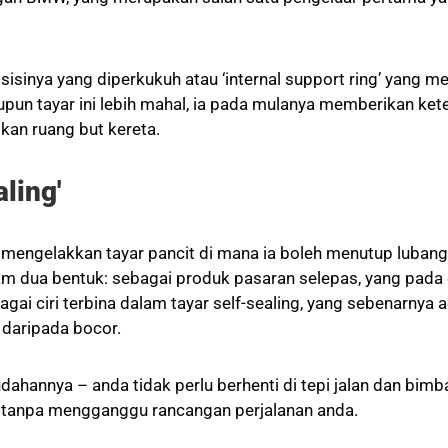
ng sisinya yang diperkukuh atau ‘internal support ring’ ya
pun tayar ini lebih mahal, ia pada mulanya memberikan ke
kan ruang but kereta.
ling'
uk mengelakkan tayar pancit di mana ia boleh menutup luba
m dua bentuk: sebagai produk pasaran selepas, yang pada d
i ciri terbina dalam tayar self-sealing, yang sebenarnya ad
 daripada bocor.
udahannya – anda tidak perlu berhenti di tepi jalan dan b
, tanpa mengganggu rancangan perjalanan anda.